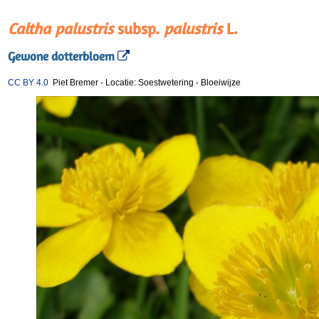
Caltha palustris
subsp.
palustris
L.
Gewone dotterbloem
CC BY 4.0
Piet Bremer
-
Locatie: Soestwetering
-
Bloeiwijze