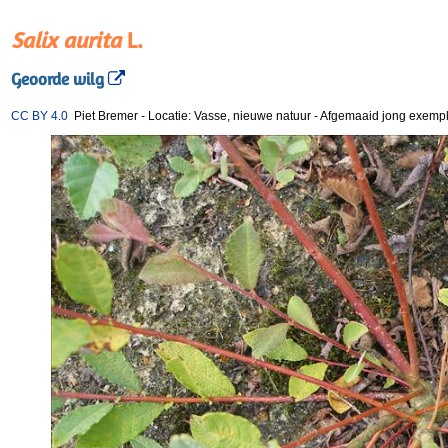
Salix aurita
L.
Geoorde wilg
CC BY 4.0
Piet Bremer
-
Locatie: Vasse, nieuwe natuur
-
Afgemaaid jong exemp