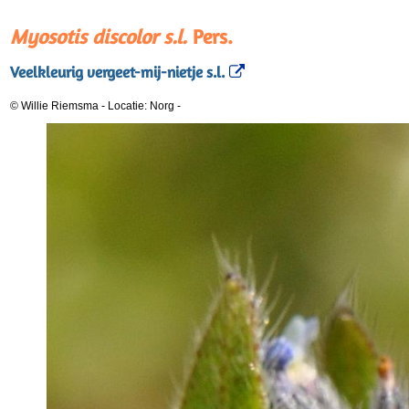
Myosotis discolor s.l.
Pers.
Veelkleurig vergeet-mij-nietje s.l.
© Willie Riemsma
-
Locatie: Norg
-