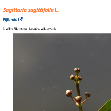
Sagittaria sagittifolia
L.
Pijlkruid
© Willie Riemsma
-
Locatie: Wildervank
-