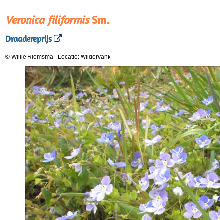
Veronica filiformis
Sm.
Draadereprijs
© Willie Riemsma
-
Locatie: Wildervank
-