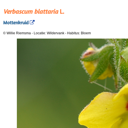
Verbascum blattaria
L.
Mottenkruid
© Willie Riemsma
-
Locatie: Wildervank
-
Habitus: Bloem