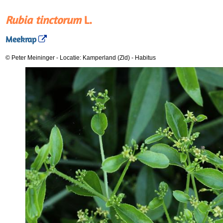
Rubia tinctorum
L.
Meekrap
© Peter Meininger
-
Locatie: Kamperland (Zld)
-
Habitus