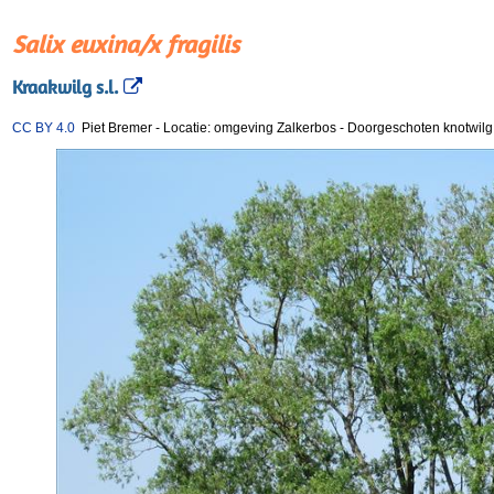
Salix euxina/x fragilis
Kraakwilg s.l.
CC BY 4.0
Piet Bremer
-
Locatie: omgeving Zalkerbos
-
Doorgeschoten knotwilg