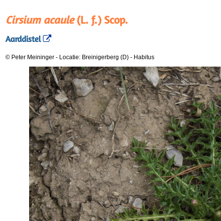
Cirsium acaule
(L. f.) Scop.
Aarddistel
© Peter Meininger
-
Locatie: Breinigerberg (D)
-
Habitus