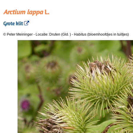
Arctium lappa
L.
Grote klit
© Peter Meininger
-
Locatie: Druten (Gld. )
-
Habitus (bloemhoofdjes in tuiltjes)