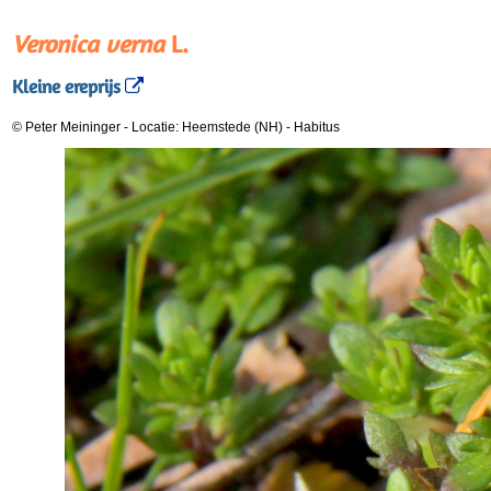
Veronica verna
L.
Kleine ereprijs
© Peter Meininger
-
Locatie: Heemstede (NH)
-
Habitus