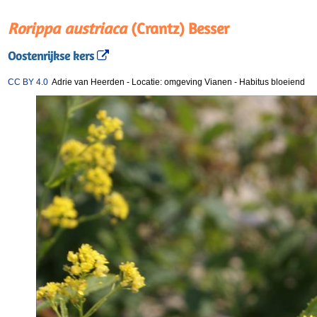
Rorippa austriaca
(Crantz) Besser
Oostenrijkse kers
CC BY 4.0
Adrie van Heerden
-
Locatie: omgeving Vianen
-
Habitus bloeiend