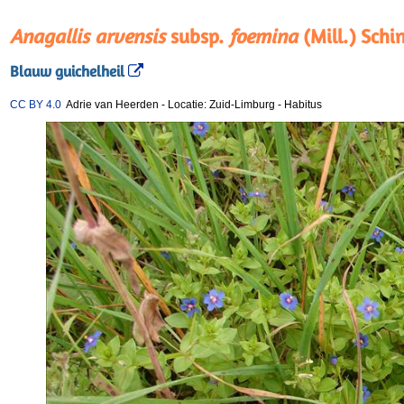
Anagallis arvensis
subsp.
foemina
(Mill.) Schin
Blauw guichelheil
CC BY 4.0
Adrie van Heerden
-
Locatie: Zuid-Limburg
-
Habitus