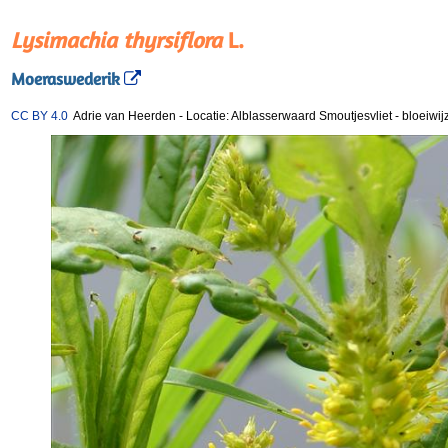
Lysimachia thyrsiflora
L.
Moeraswederik
CC BY 4.0
Adrie van Heerden
-
Locatie: Alblasserwaard Smoutjesvliet
-
bloeiwij