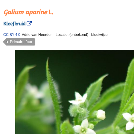
Galium aparine
L.
Kleefkruid
CC BY 4.0
Adrie van Heerden
-
Locatie: (onbekend)
-
bloeiwijze
Primaire foto