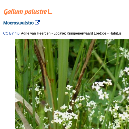
Galium palustre
L.
Moeraswalstro
CC BY 4.0
Adrie van Heerden
-
Locatie: Krimpenerwaard Loetbos
-
Habitus