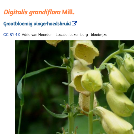
Digitalis grandiflora
Mill.
Grootbloemig vingerhoedskruid
CC BY 4.0
Adrie van Heerden
-
Locatie: Luxemburg
-
bloeiwijze