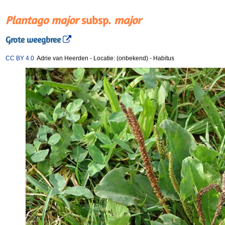
Plantago major
subsp.
major
Grote weegbree
CC BY 4.0
Adrie van Heerden
-
Locatie: (onbekend)
-
Habitus