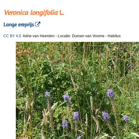
Veronica longifolia
L.
Lange ereprijs
CC BY 4.0
Adrie van Heerden
-
Locatie: Duinen van Voorne
-
Habitus