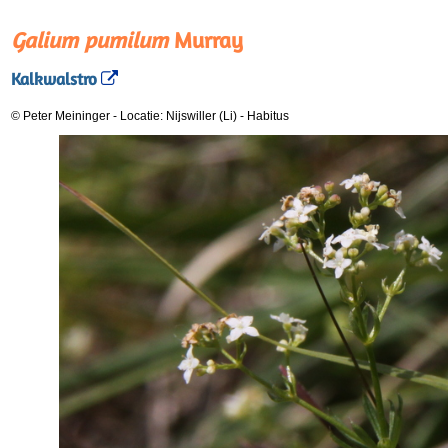
Galium pumilum
Murray
Kalkwalstro
© Peter Meininger
-
Locatie: Nijswiller (Li)
-
Habitus