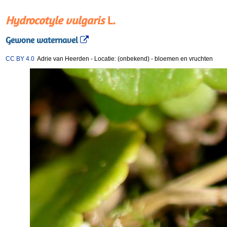
Hydrocotyle vulgaris
L.
Gewone waternavel
CC BY 4.0
Adrie van Heerden
-
Locatie: (onbekend)
-
bloemen en vruchten