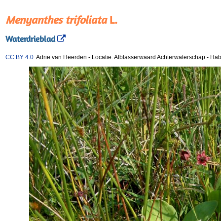
Menyanthes trifoliata
L.
Waterdrieblad
CC BY 4.0
Adrie van Heerden
-
Locatie: Alblasserwaard Achterwaterschap
-
Hab