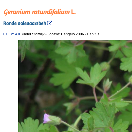
Geranium rotundifolium
L.
Ronde ooievaarsbek
CC BY 4.0
Pieter Stolwijk
-
Locatie: Hengelo 2006
-
Habitus