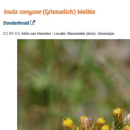
Inula conyzae
(Griesselich) Meikle
Donderkruid
CC BY 4.0
Adrie van Heerden
-
Locatie: Maasvlakte (duin)
-
bloeiwijze