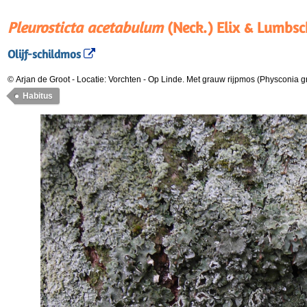
Pleurosticta acetabulum
(Neck.) Elix & Lumbsc
Olijf-schildmos
© Arjan de Groot
-
Locatie: Vorchten
-
Op Linde. Met grauw rijpmos (Physconia g
Habitus