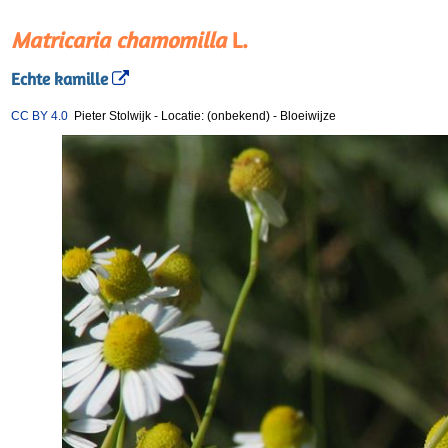
Matricaria chamomilla
L.
Echte kamille
CC BY 4.0
Pieter Stolwijk
-
Locatie: (onbekend)
-
Bloeiwijze