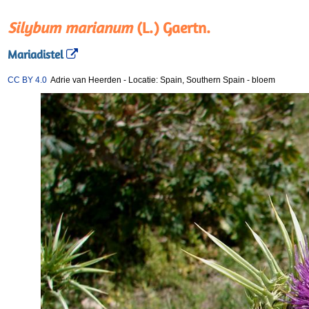
Silybum marianum
(L.) Gaertn.
Mariadistel
CC BY 4.0
Adrie van Heerden
-
Locatie: Spain, Southern Spain
-
bloem