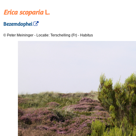
Erica scoparia
L.
Bezemdophei
© Peter Meininger
-
Locatie: Terschelling (Fr)
-
Habitus