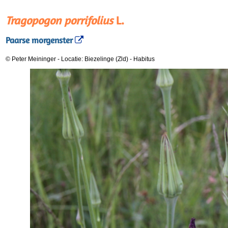
Tragopogon porrifolius
L.
Paarse morgenster
© Peter Meininger
-
Locatie: Biezelinge (Zld)
-
Habitus