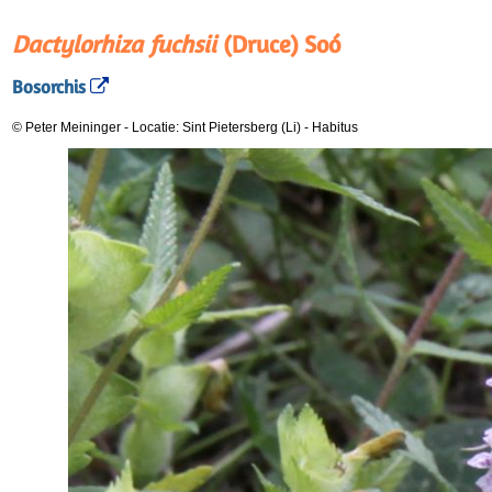
Dactylorhiza fuchsii
(Druce) Soó
Bosorchis
© Peter Meininger
-
Locatie: Sint Pietersberg (Li)
-
Habitus