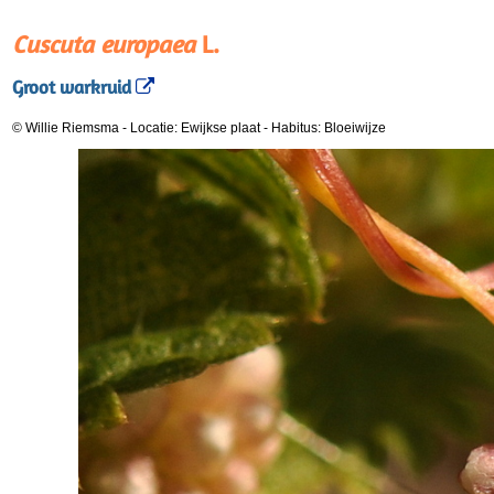
Cuscuta europaea
L.
Groot warkruid
© Willie Riemsma
-
Locatie: Ewijkse plaat
-
Habitus: Bloeiwijze