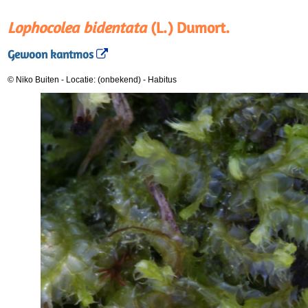
Lophocolea bidentata
(L.) Dumort.
Gewoon kantmos
© Niko Buiten
-
Locatie: (onbekend)
-
Habitus