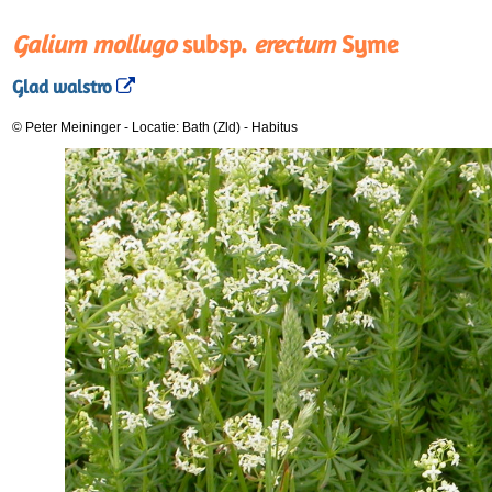
Galium mollugo
subsp.
erectum
Syme
Glad walstro
© Peter Meininger
-
Locatie: Bath (Zld)
-
Habitus