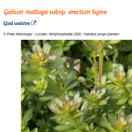
Galium mollugo
subsp.
erectum
Syme
Glad walstro
© Peter Meininger
-
Locatie: Wolphaartsdijk (Zld)
-
Habitus jonge planten