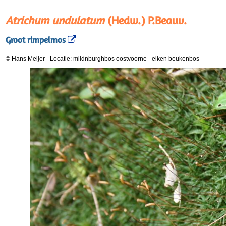
Atrichum undulatum
(Hedw.) P.Beauv.
Groot rimpelmos
© Hans Meijer
-
Locatie: mildnburghbos oostvoorne
-
eiken beukenbos