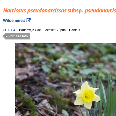
Narcissus pseudonarcissus
subsp.
pseudonarcis
Wilde narcis
CC BY 4.0
Baudewijn Odé
-
Locatie: Gulpdal
-
Habitus
Primaire foto