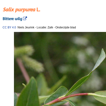
Salix purpurea
L.
Bittere wilg
CC BY 4.0
Niels Jeurink
-
Locatie: Zalk
-
Onderzijde blad