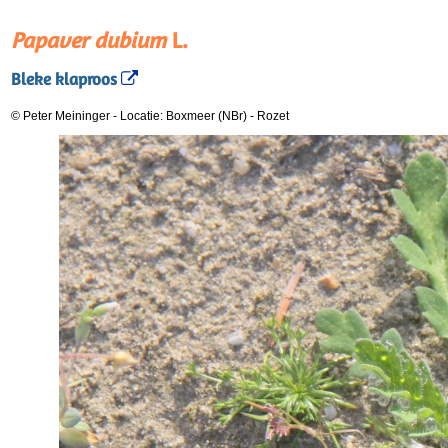
Papaver dubium
L.
Bleke klaproos
© Peter Meininger
-
Locatie: Boxmeer (NBr)
-
Rozet