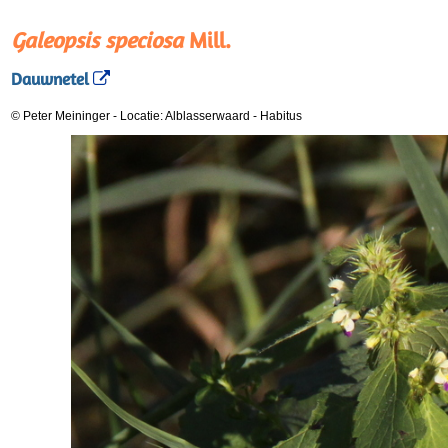
Galeopsis speciosa
Mill.
Dauwnetel
© Peter Meininger
-
Locatie: Alblasserwaard
-
Habitus