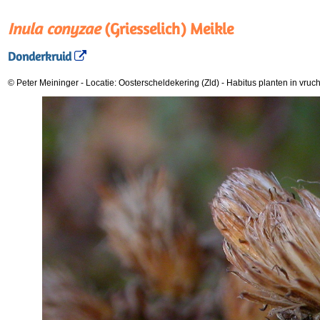
Inula conyzae
(Griesselich) Meikle
Donderkruid
© Peter Meininger
-
Locatie: Oosterscheldekering (Zld)
-
Habitus planten in vruch