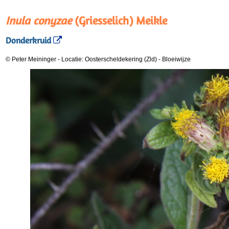
Inula conyzae
(Griesselich) Meikle
Donderkruid
© Peter Meininger
-
Locatie: Oosterscheldekering (Zld)
-
Bloeiwijze