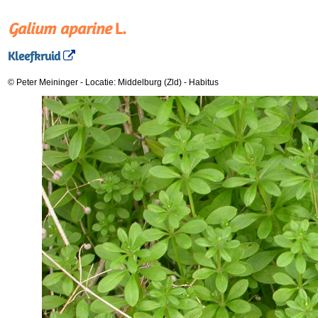
Galium aparine
L.
Kleefkruid
© Peter Meininger
-
Locatie: Middelburg (Zld)
-
Habitus