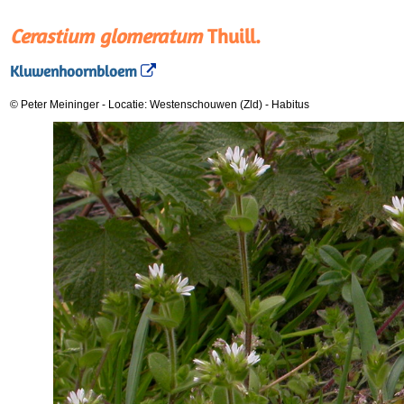
Cerastium glomeratum
Thuill.
Kluwenhoornbloem
© Peter Meininger
-
Locatie: Westenschouwen (Zld)
-
Habitus