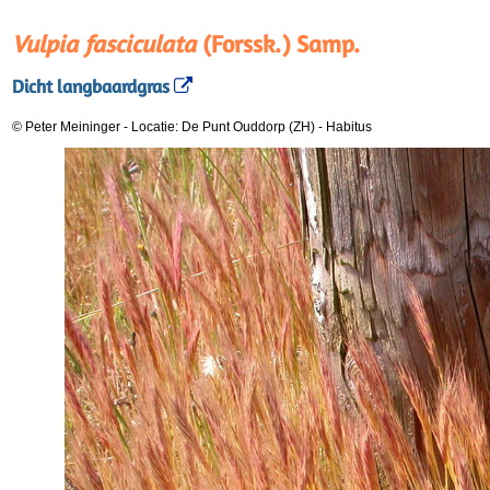
Vulpia fasciculata
(Forssk.) Samp.
Dicht langbaardgras
© Peter Meininger
-
Locatie: De Punt Ouddorp (ZH)
-
Habitus