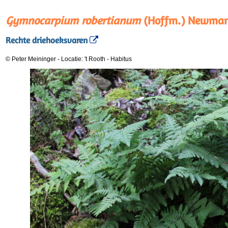
Gymnocarpium robertianum
(Hoffm.) Newma
Rechte driehoeksvaren
© Peter Meininger
-
Locatie: 't Rooth
-
Habitus