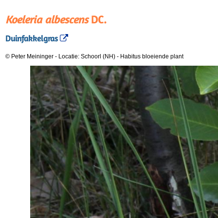
Koeleria albescens
DC.
Duinfakkelgras
© Peter Meininger
-
Locatie: Schoorl (NH)
-
Habitus bloeiende plant