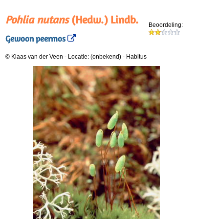
Pohlia nutans
(Hedw.) Lindb.
Beoordeling:
Gewoon peermos
© Klaas van der Veen
-
Locatie: (onbekend)
-
Habitus