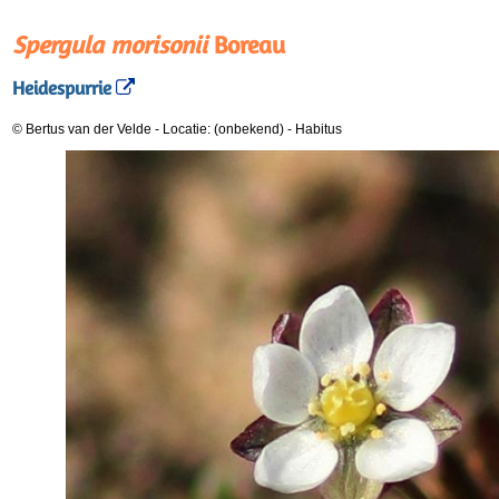
Spergula morisonii
Boreau
Heidespurrie
© Bertus van der Velde
-
Locatie: (onbekend)
-
Habitus