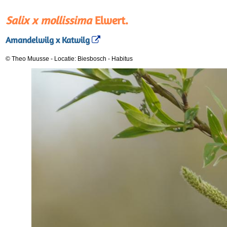
Salix x mollissima
Elwert.
Amandelwilg x Katwilg
© Theo Muusse
-
Locatie: Biesbosch
-
Habitus