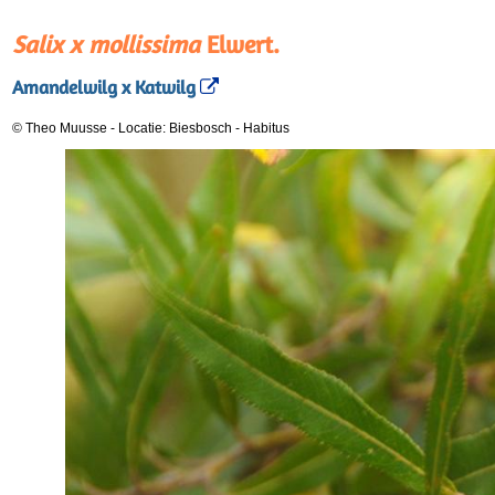
Salix x mollissima
Elwert.
Amandelwilg x Katwilg
© Theo Muusse
-
Locatie: Biesbosch
-
Habitus